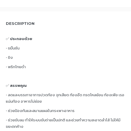
DESCRIPTION
✅
ประกอบด้วย
• ขมิ้นชัน
• ขิง
• พริกไทยดำ
✅
สรรพคุณ
• ลดและบรรเทาอาการปวดท้อง จุกเสียด ท้องอืด กรดไหลย้อน ท้องเฟ้อ เรอ
แน่นท้อง อาหารไม่ย่อย
• ช่วยป้องกันและสมานแผลในกระเพาะอาหาร
• ช่วยขับลม ทำให้ระบบขับถ่ายเป็นปกติ และช่วยทำความสะอาดลำไส้ ไม่ให้มี
ขยะตกค้าง